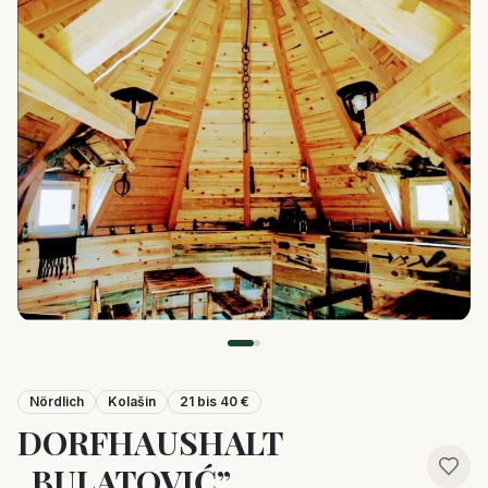
Nördlich
Kolašin
21 bis 40 €
DORFHAUSHALT
„BULATOVIĆ”